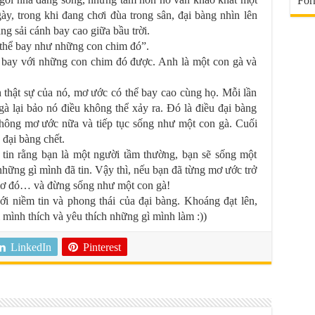
For
y, trong khi đang chơi đùa trong sân, đại bàng nhìn lên
ng sải cánh bay cao giữa bầu trời.
ó thể bay như những con chim đó”.
 bay với những con chim đó được. Anh là một con gà và
h thật sự của nó, mơ ước có thể bay cao cùng họ. Mỗi lần
à lại bảo nó điều không thể xảy ra. Đó là điều đại bàng
 không mơ ước nữa và tiếp tục sống như một con gà. Cuối
 đại bàng chết.
tin rằng bạn là một người tầm thường, bạn sẽ sống một
hững gì mình đã tin. Vậy thì, nếu bạn đã từng mơ ước trở
 mơ đó… và đừng sống như một con gà!
ới niềm tin và phong thái của đại bàng. Khoáng đạt lên,
ì mình thích và yêu thích những gì mình làm :))
LinkedIn
Pinterest