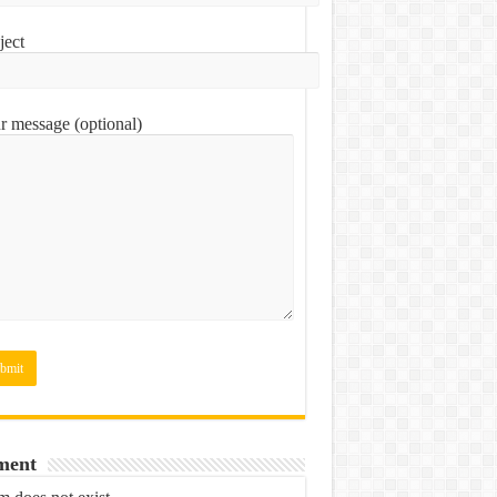
ject
r message (optional)
ment