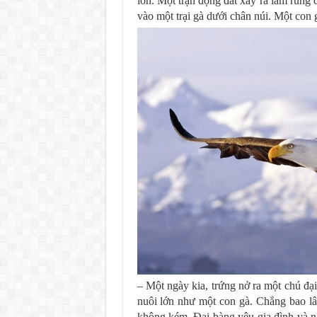
lớn. Một trận động đất xảy ra làm rung
vào một trại gà dưới chân núi. Một con 
– Một ngày kia, trứng nở ra một chú đ
nuôi lớn như một con gà. Chẳng bao lâ
không kém. Đại bàng yêu gia đình và 