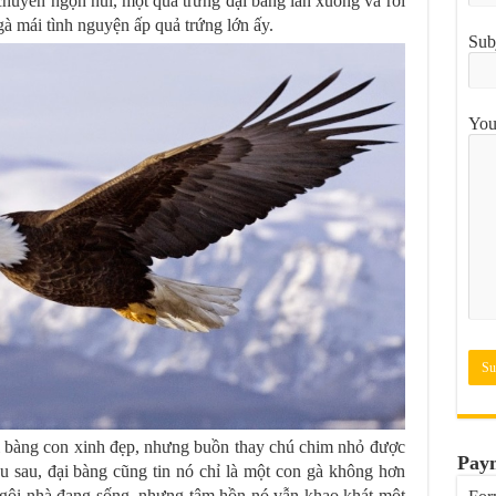
 chuyển ngọn núi, một quả trứng đại bàng lăn xuống và rơi
gà mái tình nguyện ấp quả trứng lớn ấy.
Sub
You
ại bàng con xinh đẹp, nhưng buồn thay chú chim nhỏ được
Pay
u sau, đại bàng cũng tin nó chỉ là một con gà không hơn
ngôi nhà đang sống, nhưng tâm hồn nó vẫn khao khát một