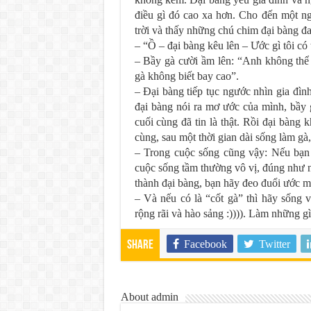
điều gì đó cao xa hơn. Cho đến một ngà
trời và thấy những chú chim đại bàng đa
– “Ồ – đại bàng kêu lên – Ước gì tôi c
– Bầy gà cười ầm lên: “Anh không thể
gà không biết bay cao”.
– Đại bàng tiếp tục ngước nhìn gia đìn
đại bàng nói ra mơ ước của mình, bầy g
cuối cùng đã tin là thật. Rồi đại bàng
cùng, sau một thời gian dài sống làm gà,
– Trong cuộc sống cũng vậy: Nếu bạn 
cuộc sống tầm thường vô vị, đúng như n
thành đại bàng, bạn hãy đeo đuổi ước
– Và nếu có là “cốt gà” thì hãy sống v
rộng rãi và hào sảng :)))). Làm những g
Facebook
Twitter
Share
About admin