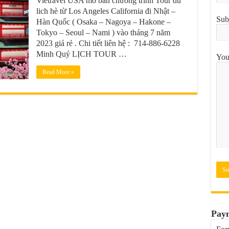
Vietravel USA mở bán chương trình Tour du
lich hè từ Los Angeles California đi Nhật –
Sub
Hàn Quốc ( Osaka – Nagoya – Hakone –
Tokyo – Seoul – Nami ) vào tháng 7 năm
2023 giá rẻ . Chi tiết liên hệ : 714-886-6228
Minh Quý LỊCH TOUR …
You
Read More »
Pay