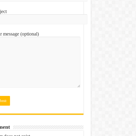
ject
r message (optional)
ment