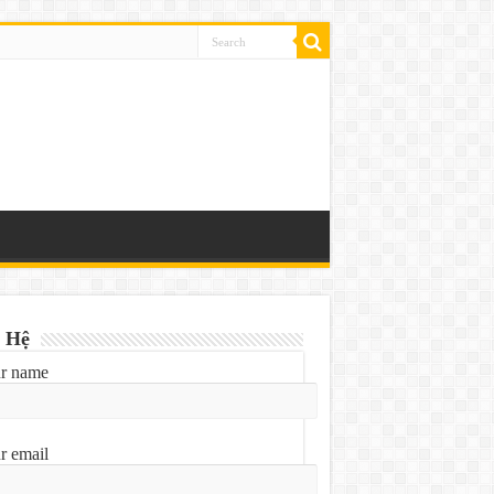
 Hệ
r name
r email